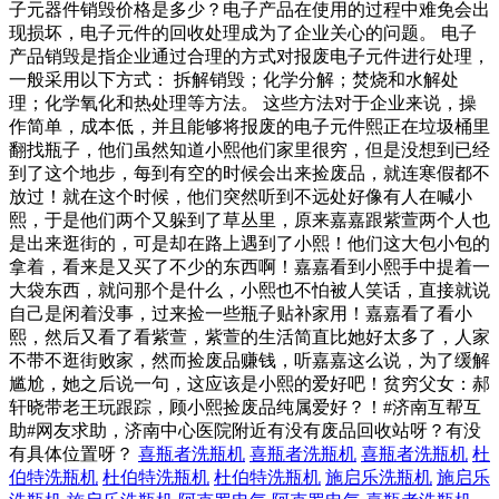
子元器件销毁价格是多少？电子产品在使用的过程中难免会出
现损坏，电子元件的回收处理成为了企业关心的问题。 电子
产品销毁是指企业通过合理的方式对报废电子元件进行处理，
一般采用以下方式： 拆解销毁；化学分解；焚烧和水解处
理；化学氧化和热处理等方法。 这些方法对于企业来说，操
作简单，成本低，并且能够将报废的电子元件熙正在垃圾桶里
翻找瓶子，他们虽然知道小熙他们家里很穷，但是没想到已经
到了这个地步，每到有空的时候会出来捡废品，就连寒假都不
放过！就在这个时候，他们突然听到不远处好像有人在喊小
熙，于是他们两个又躲到了草丛里，原来嘉嘉跟紫萱两个人也
是出来逛街的，可是却在路上遇到了小熙！他们这大包小包的
拿着，看来是又买了不少的东西啊！嘉嘉看到小熙手中提着一
大袋东西，就问那个是什么，小熙也不怕被人笑话，直接就说
自己是闲着没事，过来捡一些瓶子贴补家用！嘉嘉看了看小
熙，然后又看了看紫萱，紫萱的生活简直比她好太多了，人家
不带不逛街败家，然而捡废品赚钱，听嘉嘉这么说，为了缓解
尴尬，她之后说一句，这应该是小熙的爱好吧！贫穷父女：郝
轩晓带老王玩跟踪，顾小熙捡废品纯属爱好？！#济南互帮互
助#网友求助，济南中心医院附近有没有废品回收站呀？有没
有具体位置呀？
喜瓶者洗瓶机
喜瓶者洗瓶机
喜瓶者洗瓶机
杜
伯特洗瓶机
杜伯特洗瓶机
杜伯特洗瓶机
施启乐洗瓶机
施启乐