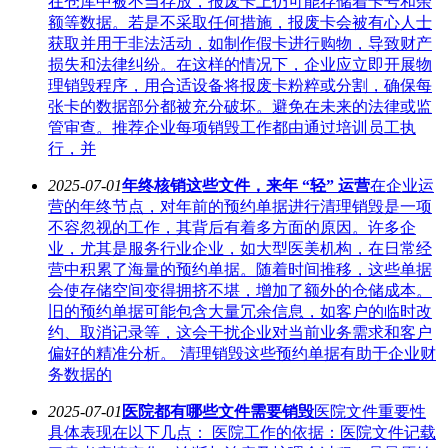
在仓库中被不当存放，报废卡上仍可能存储着卡号和余
额等数据。若是不采取任何措施，报废卡会被有心人士
获取并用于非法活动，如制作假卡进行购物，导致财产
损失和法律纠纷。在这样的情况下，企业应立即开展物
理销毁程序，用合适设备将报废卡粉粹或分割，确保每
张卡的数据部分都被充分破坏。避免在未来的法律或监
管审查。推荐企业每项销毁工作都由通过培训员工执
行，并
2025-07-01
年终核销这些文件，来年 “轻” 运营
在企业运
营的年终节点，对年前的预约单据进行清理销毁是一项
不容忽视的工作，其背后有着多方面的原因。许多企
业，尤其是服务行业企业，如大型医美机构，在日常经
营中积累了海量的预约单据。随着时间推移，这些单据
会使存储空间变得拥挤不堪，增加了额外的仓储成本。
旧的预约单据可能包含大量冗余信息，如客户的临时改
约、取消记录等，这会干扰企业对当前业务需求和客户
偏好的精准分析。 清理销毁这些预约单据有助于企业财
务数据的
2025-07-01
医院都有哪些文件需要销毁
医院文件重要性
具体表现在以下几点： 医院工作的依据：医院文件记载