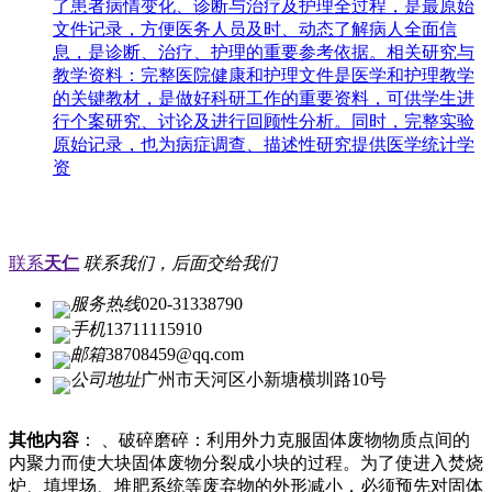
了患者病情变化、诊断与治疗及护理全过程，是最原始
文件记录，方便医务人员及时、动态了解病人全面信
息，是诊断、治疗、护理的重要参考依据。相关研究与
教学资料：完整医院健康和护理文件是医学和护理教学
的关键教材，是做好科研工作的重要资料，可供学生进
行个案研究、讨论及进行回顾性分析。同时，完整实验
原始记录，也为病症调查、描述性研究提供医学统计学
资
联系
天仁
联系我们，后面交给我们
服务热线
020-31338790
手机
13711115910
邮箱
38708459@qq.com
公司地址
广州市天河区小新塘横圳路10号
其他内容
： 、破碎磨碎：利用外力克服固体废物物质点间的
内聚力而使大块固体废物分裂成小块的过程。为了使进入焚烧
炉、填埋场、堆肥系统等废弃物的外形减小，必须预先对固体