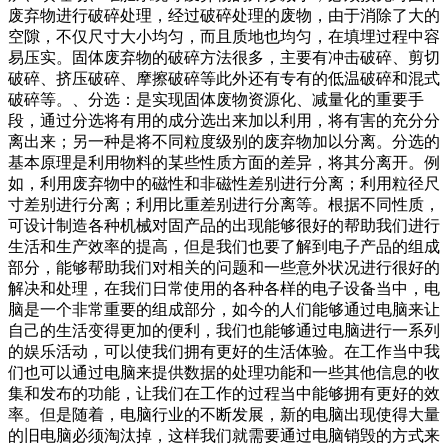
废弃物进行破碎处理，经过破碎处理的废物，由于消除了大的
空隙，不仅尺寸大小均匀，而且质地也均匀，在填埋过程中容
易压实。固体废弃物的破碎方法很多，主要有冲击破碎、剪切
破碎、挤压破碎、摩擦破碎等此外还有专有的低温破碎和混式
破碎等。、分选：是实现固体废物资源化、减量化的重要手
段，通过分选将有用的成分选出来加以利用，将有害的充分分
离出来；另一种是将不同粒度级别的废弃物加以分离。分选的
基本原理是利用物料的某些性质方面的差异，将其分离开。例
如，利用废弃物中的磁性和非磁性差别进行分离；利用粒径尺
寸差别进行分离；利用比重差别进行分离等。根据不同性质，
可设计制造各种机械对固产品的出现能够很好的帮助我们进行
生活和生产效率的提高，但是我们也要了解到电子产品的组成
部分，能够帮助我们对相关的问题和一些意外状况进行很好的
解决和处理，在我们日常使用的各种各样的电子设备当中，电
脑是一个非常重要的组成部分，如今的人们能够通过电脑来让
自己的生活变得更加的便利，我们也能够通过电脑进行一系列
的娱乐活动，可以使我们拥有更好的生活体验。在工作当中我
们也可以通过电脑来提供数据的处理功能和一些其他信息的收
集和发布的功能，让我们在工作的过程当中能够拥有更好的效
率。但是随着，电脑行业的不断发展，新的电脑出现使得大量
的旧电脑必须淘汰掉，这样我们就需要通过电脑销毁的方式来