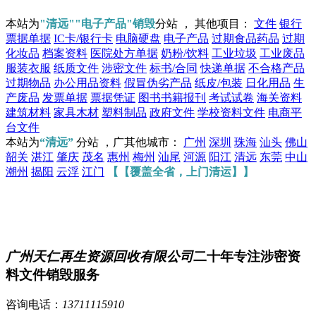
本站为
"清远""电子产品"销毁
分站 ， 其他项目：
文件
银行
票据单据
IC卡/银行卡
电脑硬盘
电子产品
过期食品药品
过期
化妆品
档案资料
医院处方单据
奶粉/饮料
工业垃圾
工业废品
服装衣服
纸质文件
涉密文件
标书/合同
快递单据
不合格产品
过期物品
办公用品资料
假冒伪劣产品
纸皮/包装
日化用品
生
产废品
发票单据
票据凭证
图书书籍报刊
考试试卷
海关资料
建筑材料
家具木材
塑料制品
政府文件
学校资料文件
电商平
台文件
本站为
“清远”
分站 ，广其他城市：
广州
深圳
珠海
汕头
佛山
韶关
湛江
肇庆
茂名
惠州
梅州
汕尾
河源
阳江
清远
东莞
中山
潮州
揭阳
云浮
江门
【【覆盖全省，上门清运】】
广州天仁再生资源回收有限公司
二十年专注涉密资
料文件销毁服务
咨询电话：
13711115910