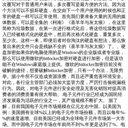
次覆写对于普通用户来说，多次覆写是最方便的方法。因为这
个方法可以不损坏硬盘，在交由下一个用户使用的时候也和正
常的硬盘一样可以正常使用。首先我们要准备大量的无用的媒
体数据，可以是全集的《柯南》《喜羊羊与灰太狼》，在这里
简称为垃圾数据，在第一次进行格式化后，将这些垃圾数据写
入已经被格式化的硬盘中，然后再次格式化硬盘，重复多次，
至少次。这样一来，即便后者对你淘汰的硬盘有想法，那么恢
复出来的文件只会是残缺不全的《喜羊羊与灰太狼》了。、硬
盘加密如果你的电脑使用的是Windows的企业版或者专业版，
那么可以使用微软的bitlocker加密对硬盘进行加密，但是该功
能不在Windows家庭版上提供。微软的bitlocker加密目前没有
破解的捷径，想要破解bitlocker加密，只有一个办法，无限穷
举。据小牛所不仅造成资源浪费，而且还严重危害环境安全。
对此，各行业主管部门必须加大监管力度，严厉打击偷税漏税
行为。因此，对电子元件进行安全处理及无害化销毁对提高消
费者的消费质量有很大帮助。.电子元件行业已经成为国民经
济发展最为活跃的行业之一，其产值规模不断扩大。 据了
解，目前我国电子元件市场规模在亿元左右中国。以美国为
例：美国拥有全球%以上的电子元件市场份额，而且以每年%-
%的速度递增。目前美国已经成为全球电子元件市场第一大市
场。而中国电子元件市场在年前尚不到%,年更是达到了%。电