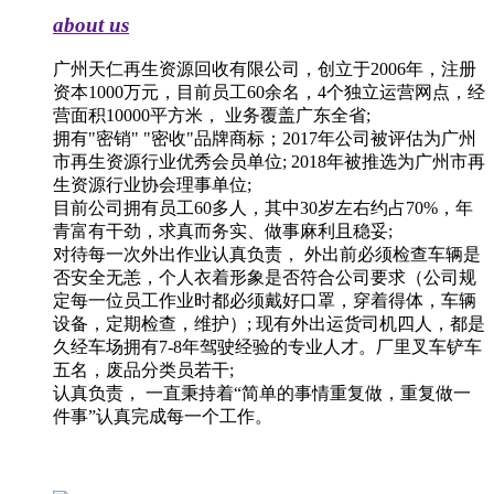
about us
广州天仁再生资源回收有限公司，创立于2006年，注册
资本1000万元，目前员工60余名，4个独立运营网点，经
营面积10000平方米， 业务覆盖广东全省;
拥有"密销" "密收"品牌商标；2017年公司被评估为广州
市再生资源行业优秀会员单位; 2018年被推选为广州市再
生资源行业协会理事单位;
目前公司拥有员工60多人，其中30岁左右约占70%，年
青富有干劲，求真而务实、做事麻利且稳妥;
对待每一次外出作业认真负责， 外出前必须检查车辆是
否安全无恙，个人衣着形象是否符合公司要求（公司规
定每一位员工作业时都必须戴好口罩，穿着得体，车辆
设备，定期检查，维护）; 现有外出运货司机四人，都是
久经车场拥有7-8年驾驶经验的专业人才。厂里叉车铲车
五名，废品分类员若干;
认真负责， 一直秉持着“简单的事情重复做，重复做一
件事”认真完成每一个工作。