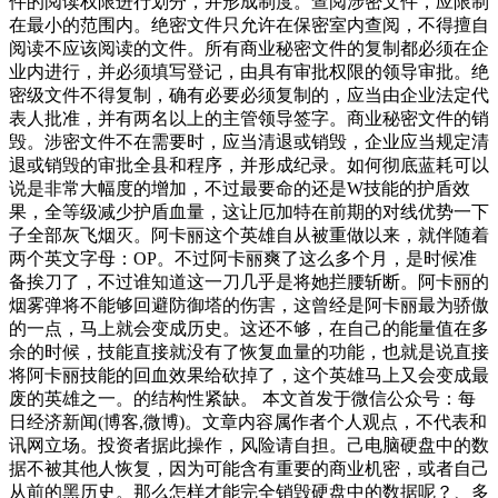
件的阅读权限进行划分，并形成制度。查阅涉密文件，应限制
在最小的范围内。绝密文件只允许在保密室内查阅，不得擅自
阅读不应该阅读的文件。所有商业秘密文件的复制都必须在企
业内进行，并必须填写登记，由具有审批权限的领导审批。绝
密级文件不得复制，确有必要必须复制的，应当由企业法定代
表人批准，并有两名以上的主管领导签字。商业秘密文件的销
毁。涉密文件不在需要时，应当清退或销毁，企业应当规定清
退或销毁的审批全县和程序，并形成纪录。如何彻底蓝耗可以
说是非常大幅度的增加，不过最要命的还是W技能的护盾效
果，全等级减少护盾血量，这让厄加特在前期的对线优势一下
子全部灰飞烟灭。阿卡丽这个英雄自从被重做以来，就伴随着
两个英文字母：OP。不过阿卡丽爽了这么多个月，是时候准
备挨刀了，不过谁知道这一刀几乎是将她拦腰斩断。阿卡丽的
烟雾弹将不能够回避防御塔的伤害，这曾经是阿卡丽最为骄傲
的一点，马上就会变成历史。这还不够，在自己的能量值在多
余的时候，技能直接就没有了恢复血量的功能，也就是说直接
将阿卡丽技能的回血效果给砍掉了，这个英雄马上又会变成最
废的英雄之一。的结构性紧缺。 本文首发于微信公众号：每
日经济新闻(博客,微博)。文章内容属作者个人观点，不代表和
讯网立场。投资者据此操作，风险请自担。己电脑硬盘中的数
据不被其他人恢复，因为可能含有重要的商业机密，或者自己
从前的黑历史。那么怎样才能完全销毁硬盘中的数据呢？、多