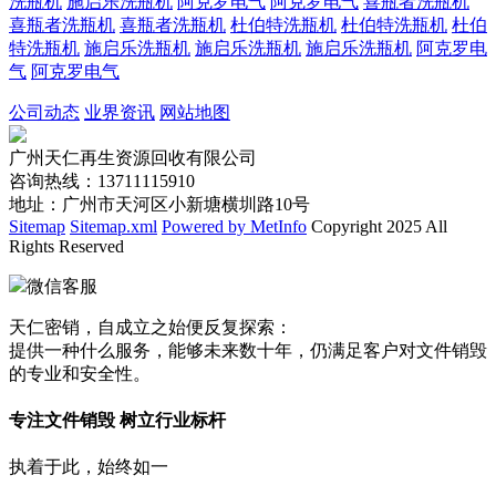
洗瓶机
施启乐洗瓶机
阿克罗电气
阿克罗电气
喜瓶者洗瓶机
喜瓶者洗瓶机
喜瓶者洗瓶机
杜伯特洗瓶机
杜伯特洗瓶机
杜伯
特洗瓶机
施启乐洗瓶机
施启乐洗瓶机
施启乐洗瓶机
阿克罗电
气
阿克罗电气
公司动态
业界资讯
网站地图
广州天仁再生资源回收有限公司
咨询热线：13711115910
地址：广州市天河区小新塘横圳路10号
Sitemap
Sitemap.xml
Powered by MetInfo
Copyright 2025 All
Rights Reserved
微信客服
天仁密销，自成立之始便反复探索：
提供一种什么服务，能够未来数十年，仍满足客户对文件销毁
的专业和安全性。
专注文件销毁 树立行业标杆
执着于此，始终如一