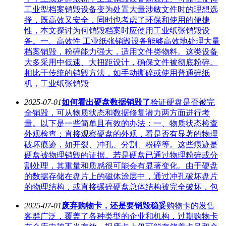
工业型档案销毁设备变为处置大量涉敏文件时的理想选
择，既高效又安全，同时也考虑了环保和使用的便捷
性，本文探讨为何销毁档案时应使用工业纸张销毁设
备。一、高效性 工业纸张销毁设备能够高效地处理大量
档案销毁，粉碎能力强大，适用文件类物料。这类设备
大多采用中低速、大扭距设计，确保文件被彻底粉碎。
相比于传统的销毁方法，如手动撕碎或使用普通碎纸
机，工业纸张销毁
2025-07-01
如何看出硬盘数据销毁了
验证硬盘是否被完
全销毁，可从物质状态和数据修复潜力两方面进行考
量。以下是一些简单且有效的办法：一、物质状态检查
外观检查：直接观察硬盘的外观，看是否有显著的物理
破坏痕迹，如开裂、冲孔、分割、粉碎等。这些痕迹是
硬盘被物理销毁的证据。若是硬盘已通过物理粉碎或分
割处理，其重量和质感很可能会有显著变化。由于硬盘
的数据存储在盘片上的磁体涂层中，通过冲孔破坏盘片
的物理结构，或直接碾碎硬盘总体结构被完全破坏，包
2025-07-01
废弃购物卡，还是要销毁稳妥
购物卡的发售
客群广泛，覆盖了各种类型的企业和机构，过期购物卡