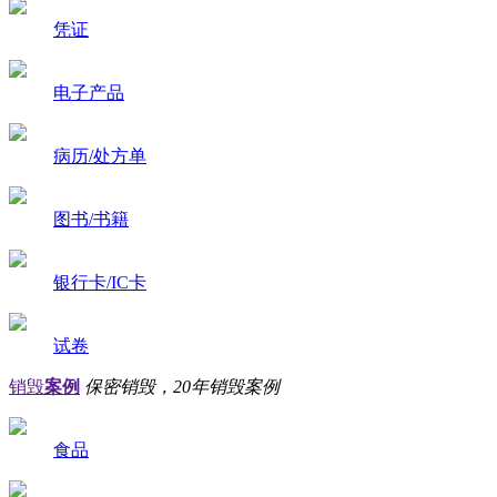
凭证
电子产品
病历/处方单
图书/书籍
银行卡/IC卡
试卷
销毁
案例
保密销毁，20年销毁案例
食品