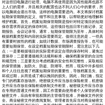
对这些旧电脑进行处理。电脑不再使用是因为其性能再也跟不
上人们的需求，并且相关的配置也达不到人们心中的要求，所
以电脑就会退出市场。这样的电脑需要进内。本文将探讨档案
短期保管期限的定义、细节和注意事项，以帮助更好地理解和
维护档案。首先，档案短期保管期限是指针对特定项目的短期
保存需求而设定的保存时间。这些项目包括日常行政记录、定
期报告、会议记录等。通常，短期保管期限为至年，具体时间
根据档案类型和内容的实际需要而定。值得注意的是，一些具
有重要时效性的档案，如统计数据、市场调查报告等，也可能
需要短期保管。在设定档案短期保管期限时，需注意以下几
点：一是要根据项目的实际需求设定合理的保存时间，避免过
度保存；二是要遵循相关法规和标准，确保档案保管的合法性
和规范性；三是要充分考虑档案的安全性和完整性，采取相应
的保管措施，如防火、防盗、防潮等。然而，现实中许多组织
和个人往往忽视了档案短期保管的重要性，导致档案丢失、损
坏或过期，从而造成了难以挽回的损失。因此，我们施，指定
专门的档案存放场所。绝密级文件应当放在保险柜里，机密级
文件应当存放在保险柜或铁制文件柜里，秘密级文件应当存放
在专用的普通文件柜里，因工作需要由使用者个人保管的商业
秘密文件，应由有审批权限的主管领导批准，并确保文件的安
全。商业秘密文件的查阅复制。管理者首先应当对商业秘密文