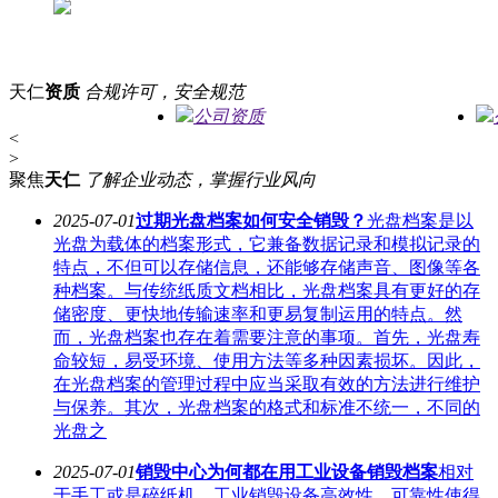
天仁
资质
合规许可，安全规范
公司资质
<
>
聚焦
天仁
了解企业动态，掌握行业风向
2025-07-01
过期光盘档案如何安全销毁？
光盘档案是以
光盘为载体的档案形式，它兼备数据记录和模拟记录的
特点，不但可以存储信息，还能够存储声音、图像等各
种档案。与传统纸质文档相比，光盘档案具有更好的存
储密度、更快地传输速率和更易复制运用的特点。然
而，光盘档案也存在着需要注意的事项。首先，光盘寿
命较短，易受环境、使用方法等多种因素损坏。因此，
在光盘档案的管理过程中应当采取有效的方法进行维护
与保养。其次，光盘档案的格式和标准不统一，不同的
光盘之
2025-07-01
销毁中心为何都在用工业设备销毁档案
相对
于手工或是碎纸机，工业销毁设备高效性、可靠性使得